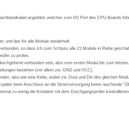
Flachbandkabel angelötet, welches zum I/O Port des CPU-Boards führ
, und das für alle Module wiederholt.
erbunden, so dass ich zum Schluss alle 21 Module in Reihe geschal
rüfer zu prüfen.
urchgehend verbunden sein, also vom ersten Modul bis zum letzten.
n Leitungen bestehen (vor allem zw. GND und VCC).
den, also wie eine Kette, wobei zw. Dout und Din des gleichen Modul
es später beim Anschluss an die Stromversorgung keine rauchende "Ü
s einmal zu wenig die Kontakte mit dem Durchgangsprüfer kontrollieren