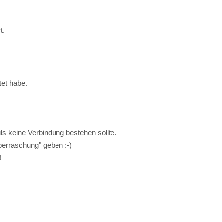
t.
tet habe.
s keine Verbindung bestehen sollte.
berraschung" geben :-)
!