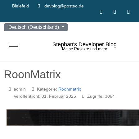
Bielefeld
devblog@posteo.de
Sprache auswählen
Deutsch (Deutschland)
Stephan's Developer Blog
Mobile Menu Toggle
Meine Projekte und mehr
RoonMatrix
admin
Kategorie:
Roonmatrix
Veröffentlicht: 01. Februar 2025
Zugriffe: 3064