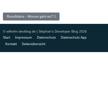
Nächster Beitrag: RoonMatrix - Worum geht es?
RoonMatrix - Worum geht es?
© wilhelm-devblog.de | Stephan's Developer Blog 2026
Start
Impressum
Datenschutz
Datenschutz App
Kontakt
Seitenübersicht