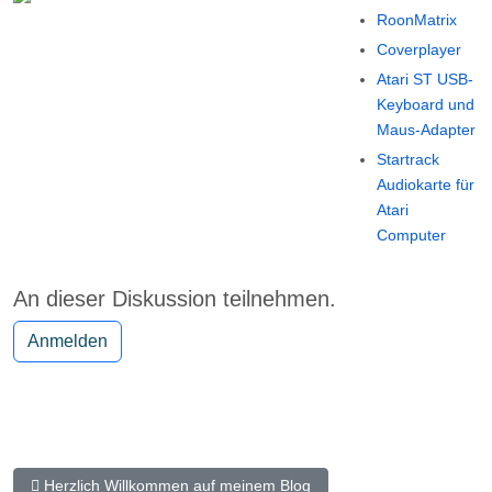
RoonMatrix
Coverplayer
Atari ST USB-
Keyboard und
Maus-Adapter
Startrack
Audiokarte für
Atari
Computer
An dieser Diskussion teilnehmen.
Anmelden
Vorheriger Beitrag: Herzlich Willkommen auf meinem Blog
Herzlich Willkommen auf meinem Blog