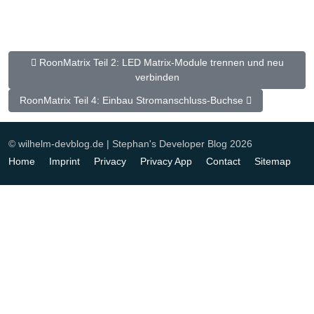
Previous article: RoonMatrix Teil 2: LED Matrix-Module trennen
RoonMatrix Teil 2: LED Matrix-Module trennen und neu
verbinden
Next article: RoonMatrix Teil 4: Einbau Stromanschluss-Buchse
RoonMatrix Teil 4: Einbau Stromanschluss-Buchse
© wilhelm-devblog.de | Stephan's Developer Blog 2026
Home
Imprint
Privacy
Privacy App
Contact
Sitemap