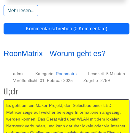
Mehr lesen...
Kommentar schreiben (0 Kommentare)
RoonMatrix - Worum geht es?
admin
Kategorie:
Roonmatrix
Lesezeit: 5 Minuten
Veröffentlicht: 01. Februar 2025
Zugriffe: 2759
tl;dr
Es geht um ein Maker-Projekt, den Selbstbau einer LED-
Matrixanzeige auf welcher beliebige Informationen angezeigt
werden können. Das Gerät wird über WLAN mit dem lokalen
Netzwerk verbunden, und kann darüber lokale oder via Internet
verbundene Quellen anzapfen, welche dann auf dem Display