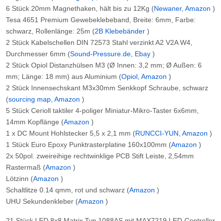
6 Stück 20mm Magnethaken, hält bis zu 12Kg (
Newaner, Amazon
)
Tesa 4651 Premium Gewebeklebeband, Breite: 6mm, Farbe:
schwarz, Rollenlänge: 25m (
2B Klebebänder
)
2 Stück Kabelschellen DIN 72573 Stahl verzinkt A2 V2A W4,
Durchmesser 6mm (
Sound-Pressure.de, Ebay
)
2 Stück Opiol Distanzhülsen M3 (Ø Innen: 3,2 mm; Ø Außen: 6
mm; Länge: 18 mm) aus Aluminium (
Opiol, Amazon
)
2 Stück Innensechskant M3x30mm Senkkopf Schraube, schwarz
(
sourcing map, Amazon
)
5 Stück Cerioll taktiler 4-poliger Miniatur-Mikro-Taster 6x6mm,
14mm Kopflänge (
Amazon
)
1 x DC Mount Hohlstecker 5,5 x 2,1 mm (
RUNCCI-YUN, Amazon
)
1 Stück Euro Epoxy Punktrasterplatine 160x100mm (
Amazon
)
2x 50pol. zweireihige rechtwinklige PCB Stift Leiste, 2,54mm
Rastermaß (
Amazon
)
Lötzinn (
Amazon
)
Schaltlitze 0.14 qmm, rot und schwarz (
Amazon
)
UHU Sekundenkleber (
Amazon
)
21 Stück LED 8x8 Matrix Typ 1088AS mit MAX7219 LED-Controller