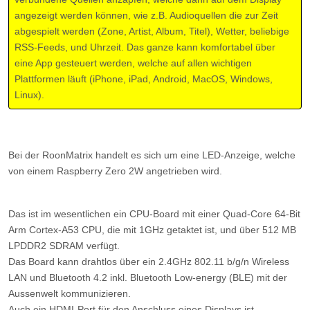
angezeigt werden können, wie z.B. Audioquellen die zur Zeit
abgespielt werden (Zone, Artist, Album, Titel), Wetter, beliebige
RSS-Feeds, und Uhrzeit. Das ganze kann komfortabel über
eine App gesteuert werden, welche auf allen wichtigen
Plattformen läuft (iPhone, iPad, Android, MacOS, Windows,
Linux).
Bei der RoonMatrix handelt es sich um eine LED-Anzeige, welche
von einem Raspberry Zero 2W angetrieben wird.
Das ist im wesentlichen ein CPU-Board mit einer Quad-Core 64-Bit
Arm Cortex-A53 CPU, die mit 1GHz getaktet ist, und über 512 MB
LPDDR2 SDRAM verfügt.
Das Board kann drahtlos über ein 2.4GHz 802.11 b/g/n Wireless
LAN und Bluetooth 4.2 inkl. Bluetooth Low-energy (BLE) mit der
Aussenwelt kommunizieren.
Auch ein HDMI-Port für den Anschluss eines Displays ist