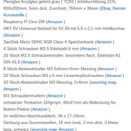
Plexiglas Acrylglas getönt grau ( 7C83 ) lichtdurchlässig 21%,
800x200mm, 5mm dick, Zuschnitt: 766mm x 36mm (
Ebay, Gerner
Kunststoffe
)
Raspberry Pi Zero 2W (
Amazon
)
HKY 5V Universal Netzteil für 5V 3A mit 5,5 x 2,1 mm Hohlbuchse
(
Amazon
)
SanDisk Micro SDHC 8GB Class 4 Speicherkarte (
Amazon
)
4 Stück Schrauben M2.5 Edelstahl 6 mm (
Amazon
)
20 Stück M2.5 Schraubenmutter, besonders flach, Edelstahl A2
DIN 43,9 (
Amazon
)
8 Stück Abstandshalter M2.5x6mm+6mm Messing (
Amazon
)
20 Stück Schrauben M3 x 6 mm Linsenkopfschrauben (
Amazon
)
20 Stück Abstandshalter M3 Messing, 5+6mm (
sourcing map,
Amazon
)
M3 Schraubenmuttern (
Amazon
)
schwarzer Tonkarton 110gr/qm, 88x37mm als Abdeckung für
Button-Platine (
Amazon
)
2x seitliches Abschlussblech: 36 x 17-18mm
Dichtung aus Gummistreifen, 15 mm breit, 2 mm dick, 3 Meter
lang, schwarz (
sourcing map, Amazon
)